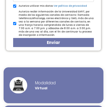
Autorizo utilizar mis datos
Ver política de privacidad
Autorizo recibir información de la Universidad EAFIT, por
medio de los siguientes canales de contacto: llamada
telefónica,WhatsApp, correo electrónico y SMS, más de una
vez a la semana por diferentes canales de contacto, en
una franja horaria comprendida de lunes a viernes de
7:00 a.m. a 7:00 p.m. y sábados de 8:00 a.m. a 3:00 p.m.
más de una vez al día, con el fin de continuar tu proceso
de inscripción o información.
Habea
Nivel 
Enviar
Modalidad
Virtual