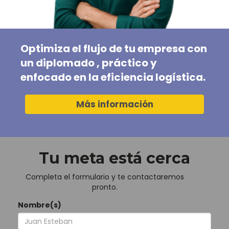
Especialización virtual en
Dirección de Operaciones y Logística
Modalidad:
Online
Optimiza el flujo de tu empresa con
un diplomado , práctico y
Saber más
enfocado en la eficiencia logística.
Más información
Diplomado virtual en
Tu meta está cerca
Metodologías Ágiles
Modalidad:
Online
Completa el formulario y te contactaremos
pronto.
Nombre(s)
Saber más